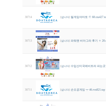
30714
릴게임야마토 ╃ 68.rzu427
[
삽니다
]
30713
파워맨 비아그라 후기 ㆁ 20.ci
[
삽니다
]
30712
수입산미국레비트라 파는곳 ┮ 3
[
삽니다
]
30711
손오공게임 ┯ 46.rvn821.
[
삽니다
]