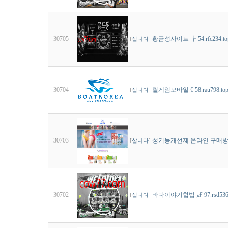
30705
황금성사이트 ┟ 54.rfc23
[
삽니다
]
30704
릴게임모바일 € 58.rau79
[
삽니다
]
30703
성기능개선제 온라인 구매방법 ω 
[
삽니다
]
30702
바다이야기합법 ㎌ 97.rsd53
[
삽니다
]