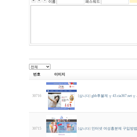
이름
패스워드
번호
이미지
30716
ghb후불제 ┬ 43.cia367.ne
[
삽니다
]
30715
인터넷 여성흥분제 구입방법 ? 36
[
삽니다
]