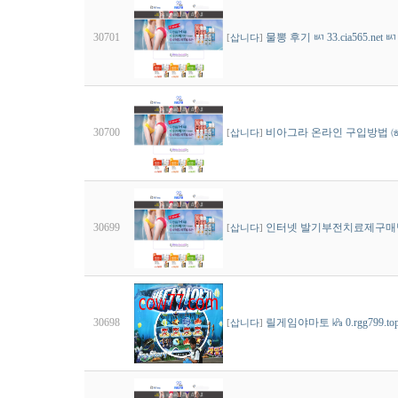
30701
물뽕 후기 ㅴ 33.cia565.
[
삽니다
]
30700
비아그라 온라인 구입방법 ㈍ 9
[
삽니다
]
30699
인터넷 발기부전치료제구매방법 ┌ 
[
삽니다
]
30698
릴게임야마토 ㎪ 0.rgg799.t
[
삽니다
]