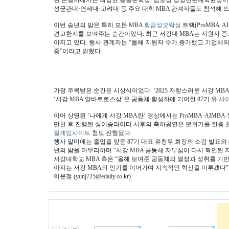
된 본행사에서는 최영권 총동문회장, 김도성 경영전문대학원장이 축
성균관대·연세대·고려대 등 주요 대학 MBA 관계자들도 참석해 
이번 송년의 밤은 특히 모든 MBA
황금성오락실
트랙(ProMBA·
견고한지를 보여주는 순간이었다. 최근 서강대 MBA는 지원자 증
아지고 있다. 행사 관계자는 “올해 지원자 수가 증가했고 기업체의
중”이라고 밝혔다.
가장 주목받은 순간은 시상식이었다. ‘2025 자랑스러운 서강 MB
‘서강 MBA 알바트로스상’은 공동체 활성화에 기여한 87기 유
사
이어 상영된 ‘나에게 서강 MBA란’ 영상에서는 ProMBA·AIM
만찬 후 진행된 싱어송라이터 서후의 축하공연은 분위기를 한층 
릴게임사이트
첨도 진행됐다.
행사 말미에는 졸업을 앞둔 87기 대표 유창우 회장의 소감 발표와
년의 밤을 마무리하며 “서강 MBA 공동체 자부심이 다시 확인된 
서강대학교 MBA 측은 “올해 보여준 공동체의 열정과 성취를 기반
아지는 서강 MBA의 인기를 이어가며 지속적인 혁신을 이루겠다”
이윤정 (yunj725@edaily.co.kr)