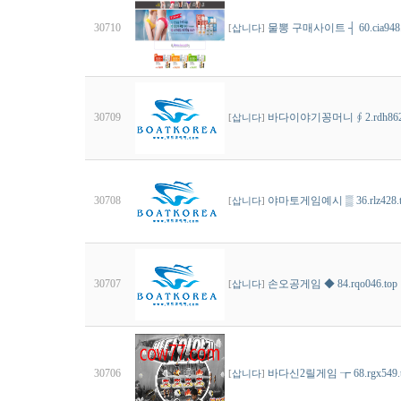
30710
물뽕 구매사이트 ┤ 60.cia9
[
삽니다
]
30709
바다이야기꽁머니 ∮ 2.rdh86
[
삽니다
]
30708
야마토게임예시 ▒ 36.rlz42
[
삽니다
]
30707
손오공게임 ◆ 84.rqo046.t
[
삽니다
]
30706
바다신2릴게임 ┲ 68.rgx549
[
삽니다
]