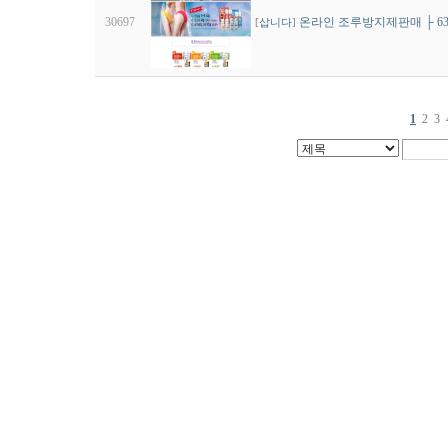
30697
온라인 조루방지제판매 ├ 63.
[
삽니다
]
1
2
3